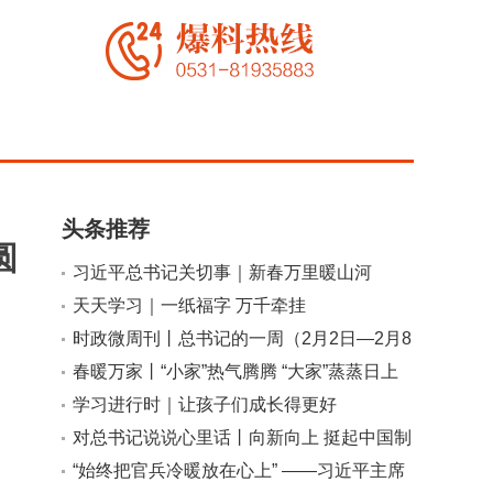
头条推荐
圆
习近平总书记关切事｜新春万里暖山河
天天学习｜一纸福字 万千牵挂
时政微周刊丨总书记的一周（2月2日—2月8
日）
春暖万家丨“小家”热气腾腾 “大家”蒸蒸日上
小
大
学习进行时｜让孩子们成长得更好
对总书记说说心里话丨向新向上 挺起中国制
造业的脊梁
“始终把官兵冷暖放在心上” ——习近平主席