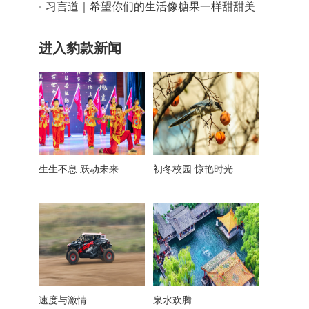
的深情牵挂
习言道｜希望你们的生活像糖果一样甜甜美
美
进入豹款新闻
生生不息 跃动未来
初冬校园 惊艳时光
速度与激情
泉水欢腾