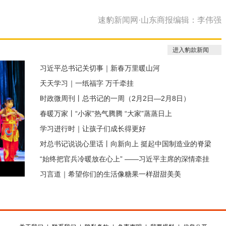
速豹新闻网·山东商报编辑：李伟强
进入豹款新闻
习近平总书记关切事｜新春万里暖山河
天天学习｜一纸福字 万千牵挂
时政微周刊丨总书记的一周（2月2日—2月8日）
春暖万家丨“小家”热气腾腾 “大家”蒸蒸日上
学习进行时｜让孩子们成长得更好
对总书记说说心里话丨向新向上 挺起中国制造业的脊梁
“始终把官兵冷暖放在心上” ——习近平主席的深情牵挂
习言道｜希望你们的生活像糖果一样甜甜美美