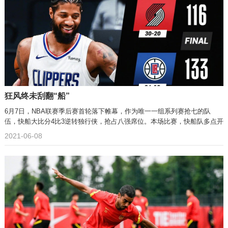
狂风终未刮翻“船”
6月7日，NBA联赛季后赛首轮落下帷幕，作为唯一一组系列赛抢七的队
伍，快船大比分4比3逆转独行侠，抢占八强席位。本场比赛，快船队多点开
花7人得分上双，力压东契奇。泰伦·卢使用小个阵容效果出人意料地好。
2021-06-08