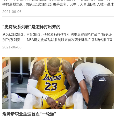
钟的激烈交战，两队以1比1的比分握手言和。其中，为泰山队打入唯一进球
的是97年小将张书源。
2021-06-06
“史诗级系列赛”是怎样打出来的
从0比2到2比2，再到3比3，快船和独行侠生生把季后赛首轮打成了“历史级
别”的系列赛——NBA历史改成7战4胜制以来首次两支球队在前6场各胜了3
个客场。
2021-06-06
詹姆斯职业生涯首次“一轮游”